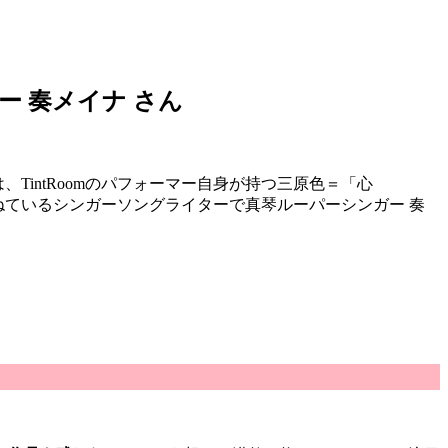
ガー 奏メイナ さん
は、TintRoomのパフォーマー自身が持つ三原色＝「心
ンスを重ねているシンガーソングライターで真琴ルーパーシンガー 奏