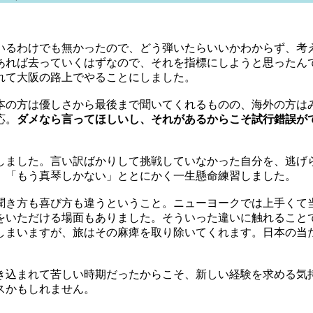
いるわけでも無かったので、どう弾いたらいいかわからず、考
あれば去っていくはずなので、それを指標にしようと思ったん
れて大阪の路上でやることにしました。
本の方は優しさから最後まで聞いてくれるものの、海外の方は
応。
ダメなら言ってほしいし、それがあるからこそ試行錯誤が
しました。言い訳ばかりして挑戦していなかった自分を、逃げ
、「もう真琴しかない」ととにかく一生懸命練習しました。
聞き方も喜び方も違うということ。ニューヨークでは上手くて
をいただける場面もありました。そういった違いに触れること
しまいますが、旅はその麻痺を取り除いてくれます。日本の当
き込まれて苦しい時期だったからこそ、新しい経験を求める気
スかもしれません。