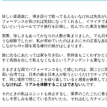
珍しい楽器故に、弾き語りで歌ってる人もいなければ先生が
フォーマンスが良ければ笑顔になってくれるし、イマイチで
ないというルールでプチ旅行を計画し、住んでいた東京を離
実際、珍しさもあってかなりの人数が集まりました。でも日
うな経験でしたが、私が求めていたのはまさにその正直な反
しながら19ヶ国を巡る修行の旅がはじまります。
旅に出るにあたっては家を引き払い、所持金もごくわずかと
すぐ高熱を出して歌えなくなるというアクシデントも重なり
さまざまな国でパフォーマンスをして感じたのは、国ごとに
高い台湾では、日本の曲を日本人が歌うというだけでチップ
す。同じ場所で同じことを繰り返していると感覚が麻痺して
しなければ、リアルを体験することはできない
んです。
そのときの私はユニットも休止するし、業界のごたごたに巻
もし今苦しみを感じている方がいたら、それはむしろチャン