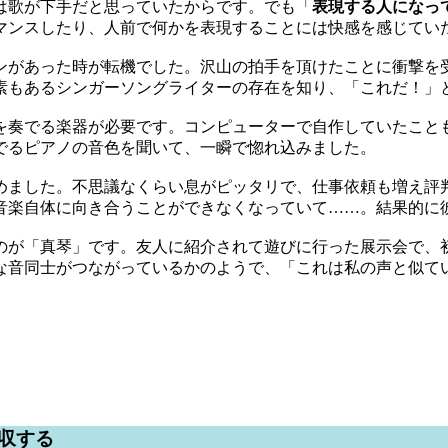
は歌が下手だと思っていたからです。でも「
表現する人になっ
マンスしたり、人前で何かを表現することには快感を感じてい
ンがあった時が転機でした。沢山の拍手を頂けたことに衝撃を
素もあるシンガーソングライターの存在を知り、「これだ！」
を奏でる楽器が必要です。コンピューターで自作していたこと
でるピアノの音色を聞いて、一瞬で惚れ込みました。
めました。不思議なくらい息がピッタリで、仕事依頼も増え評
音楽自体に向き合うことができなくなっていて……。結果的に
のが「真琴」です。友人に紹介されて遊びに行った展示会で、
な音同士がつながっているかのようで、「これは私の声と似て
収する