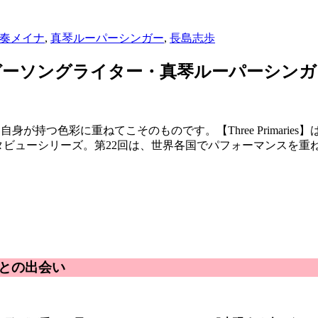
奏メイナ
,
真琴ルーパーシンガー
,
長島志歩
22 シンガーソングライター・真琴ルーパーシン
が持つ色彩に重ねてこそのものです。【Three Primaries】
る、Tintインタビューシリーズ。第22回は、世界各国でパフォーマ
との出会い