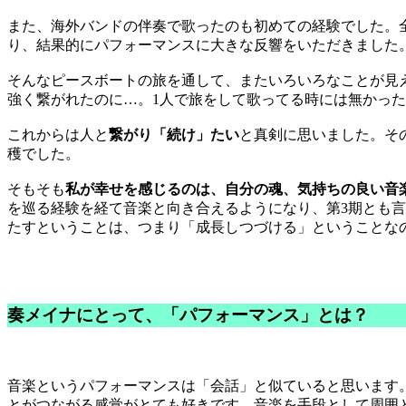
また、海外バンドの伴奏で歌ったのも初めての経験でした。
り、結果的にパフォーマンスに大きな反響をいただきました
そんなピースボートの旅を通して、またいろいろなことが見
強く繋がれたのに…。1人で旅をして歌ってる時には無かっ
これからは人と
繋がり「続け」たい
と真剣に思いました。そ
穫でした。
そもそも
私が幸せを感じるのは、自分の魂、気持ちの良い音
を巡る経験を経て音楽と向き合えるようになり、第3期とも
たすということは、つまり「成長しつづける」ということな
奏メイナにとって、「パフォーマンス」とは？
音楽というパフォーマンスは「会話」と似ていると思います
とがつながる感覚がとても好きです。音楽を手段として周囲