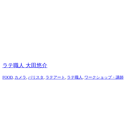
ラテ職人 大田悠介
FOOD
,
カメラ
,
バリスタ
,
ラテアート
,
ラテ職人
,
ワークショップ・講師