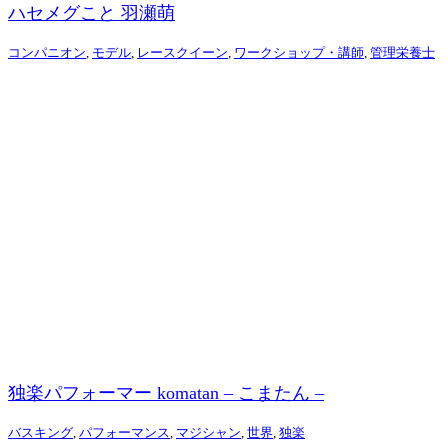
ハセメグこと 羽瀬萌
コンパニオン
,
モデル
,
レースクイーン
,
ワークショップ・講師
,
管理栄養士
独楽パフォーマー komatan – こまたん –
バスキング
,
パフォーマンス
,
マジシャン
,
世界
,
独楽