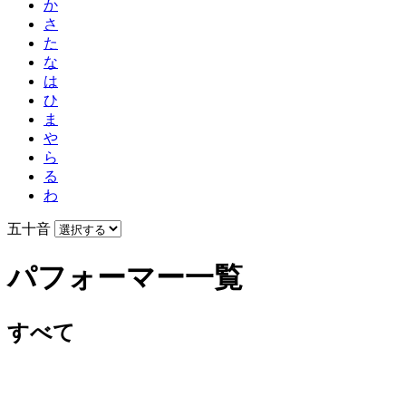
か
さ
た
な
は
ひ
ま
や
ら
る
わ
五十音
パフォーマー一覧
すべて