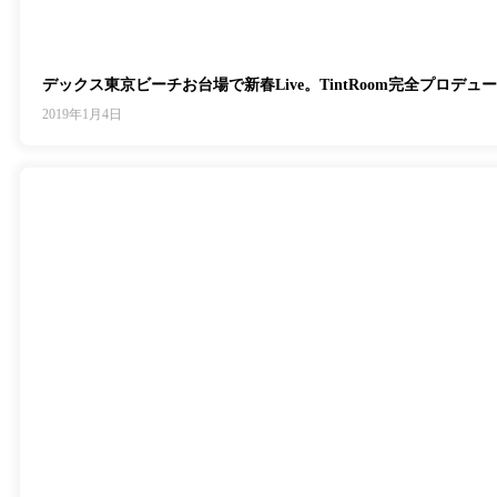
デックス東京ビーチお台場で新春Live。TintRoom完全プロデ
2019年1月4日