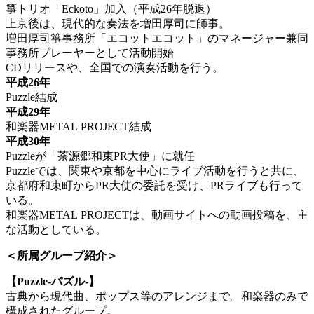
箏トリオ「Eckoto」加入（平成26年脱退）
上京後は、現代的な奏法を増田厚司に師事。
増田厚司箏事務所「エコットエコット」のマネージャー兼同
事務所プレーヤーとして活動開始
CDリリースや、全国での演奏活動を行う。
平成26年
Puzzle結成
平成29年
和楽器METAL PROJECT結成
平成30年
Puzzleが「茶源郷和束PR大使」に就任
Puzzleでは、関東や京都を中心にライブ活動を行うと共に、
京都府和束町からPR大使の委託を受け、PRライブも行って
いる。
和楽器METAL PROJECTは、動画サイトへの動画投稿を、主
な活動としている。
＜所属グループ紹介＞
【Puzzle-パズル-】
古典から現代曲、ポップス等のアレンジまで。和楽器のみで
構成されたグループ。