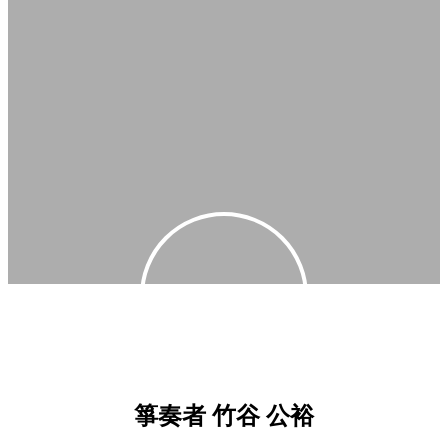
フリー箏奏者
箏奏者 竹谷 公裕