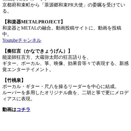
京都府和束町から「茶源郷和束PR大使」の委嘱を受けてい
る。
【和楽器METALPROJECT】
和楽器とMETALの融合。動画投稿サイトに、動画を投稿
中。
Youtubeチャンネル
【奏狂言（かなできょうげん）】
能楽師狂言方、大蔵弥太郎の狂言語りを、
ギター、ボーカル、箏、映像、効果音等々で表現する、新感
覚エンターテイメント。
【竹桃泉】
ボーカル・ギター・尺八を操るリーダーを中心に結成。
ルーパーを多用したオリジナル曲を、二胡と箏で更にメロデ
ィアスに表現。
動画は
コチラ