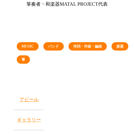
箏奏者・和楽器MATAL PROJECT代表
MUSIC
バンド
作詞・作曲・編曲
楽器
箏
アピール
ギャラリー