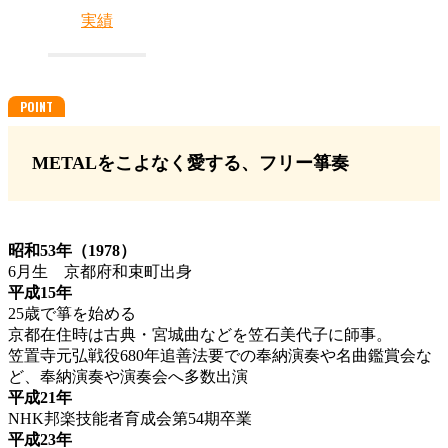
実績
METALをこよなく愛する、フリー箏奏
昭和53年（1978）
6月生 京都府和束町出身
平成15年
25歳で箏を始める
京都在住時は古典・宮城曲などを笠石美代子に師事。
笠置寺元弘戦役680年追善法要での奉納演奏や名曲鑑賞会な
ど、奉納演奏や演奏会へ多数出演
平成21年
NHK邦楽技能者育成会第54期卒業
平成23年