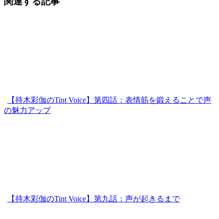
関連する記事
【持木彩伽のTint Voice】第四話：表情筋を鍛えることで声
の魅力アップ
【持木彩伽のTint Voice】第九話：声が起きるまで