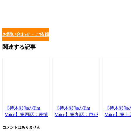
お問い合わせ・ご依頼
関連する記事
【持木彩伽のTint
【持木彩伽のTint
【持木彩伽のT
Voice】第四話：表情
Voice】第九話：声が
Voice】第
筋を鍛えることで声
起きるまで
【滑舌】が
の魅力アップ
っていない
コメントはありません