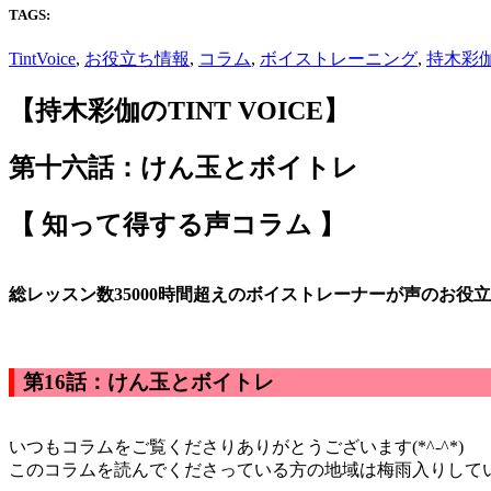
TAGS:
TintVoice
,
お役立ち情報
,
コラム
,
ボイストレーニング
,
持木彩
【持木彩伽のTINT VOICE】
第十六話：
けん玉とボイトレ
【 知って得する声コラム 】
総レッスン数35000時間超えのボイストレーナーが声のお役
第16話：けん玉とボイトレ
いつもコラムをご覧くださりありがとうございます(*^-^*)
このコラムを読んでくださっている方の地域は梅雨入りして