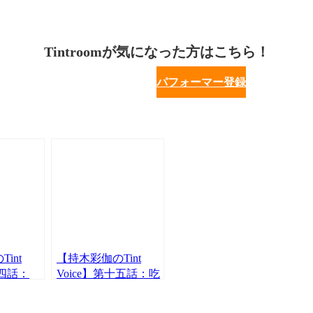
Tintroomが気になった方はこちら！
パフォーマー登録
int
【持木彩伽のTint
十四話：
Voice】第十五話：吃
辞書に載
音(きつおん・ども
？！
り)について