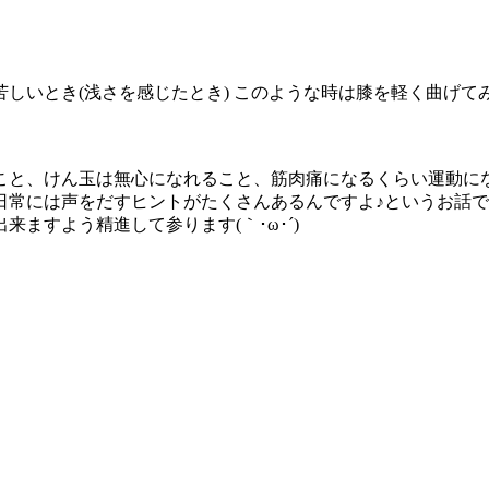
しいとき(浅さを感じたとき) このような時は膝を軽く曲げ
こと、けん玉は無心になれること、筋肉痛になるくらい運動に
日常には声をだすヒントがたくさんあるんですよ♪というお話
ますよう精進して参ります(｀･ω･´)