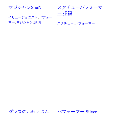
マジシャンShuN
スタチューパフォーマ
ー 招福
イリュージョニスト
,
パフォー
マー
,
マジシャン
,
講演
スタチュー
,
パフォーマー
ダンスのおねぇさん
パフォーマー Silver