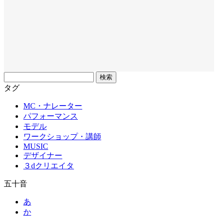
フ
リ
タグ
ー
MC・ナレーター
ワ
パフォーマンス
ー
モデル
ド
ワークショップ・講師
MUSIC
デザイナー
３dクリエイタ
五十音
あ
か