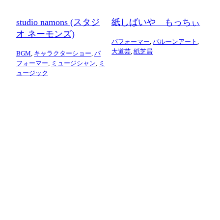
studio namons (スタジ
紙しばいや もっちぃ
オ ネーモンズ)
パフォーマー
,
バルーンアート
,
大道芸
,
紙芝居
BGM
,
キャラクターショー
,
パ
フォーマー
,
ミュージシャン
,
ミ
ュージック