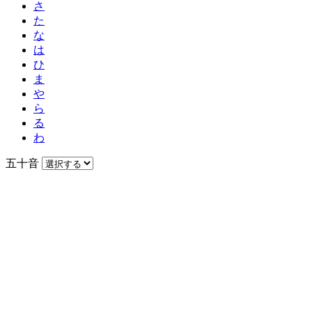
さ
た
な
は
ひ
ま
や
ら
る
わ
五十音