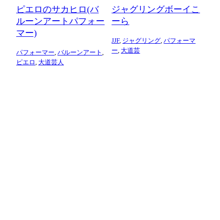
ピエロのサカヒロ(バ
ジャグリングボーイこ
ルーンアートパフォー
ーら
マー)
JJF
,
ジャグリング
,
パフォーマ
ー
,
大道芸
パフォーマー
,
バルーンアート
,
ピエロ
,
大道芸人