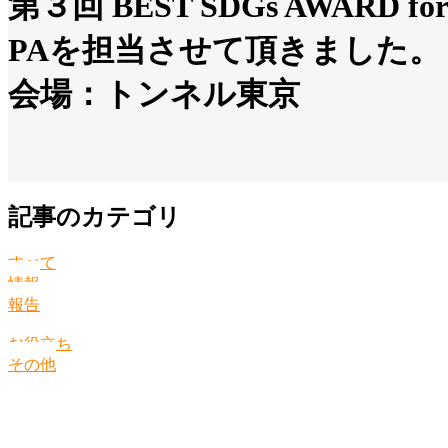
第３回 BEST SDGs AWARD for 
PAを担当させて頂きました。
会場：トンネル東京
記事のカテゴリ
すべて
情報
報告
お役立ち
その他