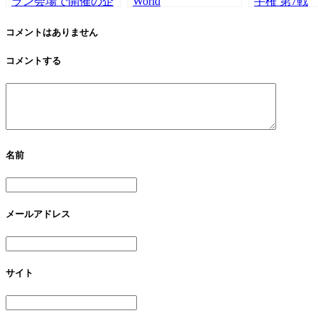
ラン会場で開催の企
World
手権 第7戦
業アワードパーティ
Meeting2023（全国オ
WEC6HofFU
ーで音響オペレーシ
フ会）盛大に終了！
ンステージの
コメントはありません
ョンをさせて頂きま
ステージMCは2年連
めさせてい
コメントする
した。
続、山口あやさ
した!
ん！。TintRoomは音
響を担当しました。
名前
メールアドレス
サイト