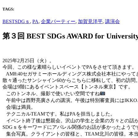
TAGS:
BESTSDGｓ
,
PA
,
企業パーティー
,
加賀見洋平
,
講演会
第３回 BEST SDGs AWARD for 
2025年2月25日（火）。
今回、この様な素晴らしいイベントでPAをさせて頂きます。
AM8:40セガサミーホールディングス株式会社本社にやって
散々通ったサンシャイン60からこちらに移転して、初の訪問
会場は9階にあるイベントスペース【トンネル東京】です。
このトンネル、撮影で使いたい空間ですね
午前中は西野亮廣さんの講演。午後は特別審査員にはIKKOさ
会場は満員。
テクニカルTEAMです。私はPAを担当しました。
イベント終了後は懇親会。沢山の学生と企業の方々との話が
SDGｓをキーワードにアパレル関係のお話が多かったようで
集合写真。クライアントの皆様と、TEAM北川の皆様。本