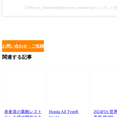
TintRoom_Sweetint(@tintroom_sweetint)がシェアし
お問い合わせ・ご依頼
関連する記事
表参道の素敵レスト
Honda All TypeR
2024FIA 