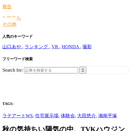
情報
報告
お役立ち
その他
人気のキーワード
山口あや
,
ランキング
,
VR
,
HONDA
,
撮影
フリーワード検索
Search for:
TAGS:
ラテアートWS
,
住宅展示場
,
体験会
,
大田悠介
,
湘南平塚
秋の気持ちい陽気の中、TVKハウジン