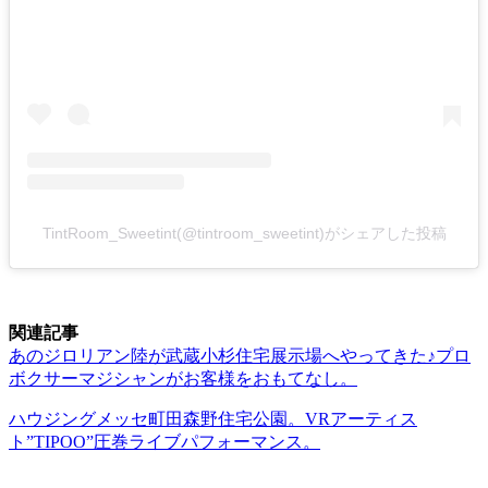
TintRoom_Sweetint(@tintroom_sweetint)がシェアした投稿
関連記事
あのジロリアン陸が武蔵小杉住宅展示場へやってきた♪プロ
ボクサーマジシャンがお客様をおもてなし。
ハウジングメッセ町田森野住宅公園。VRアーティス
ト”TIPOO”圧巻ライブパフォーマンス。