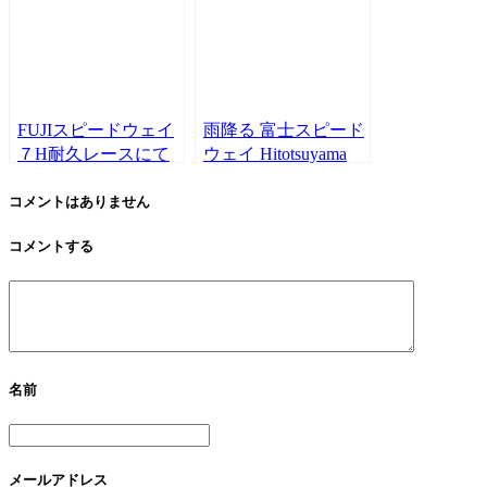
FUJIスピードウェイ
雨降る 富士スピード
７H耐久レースにて
ウェイ Hitotsuyama
大田悠介によるラテ
A1 FUN CUP 第3戦
ケータリング。
にて大田悠介による
コメントはありません
ラテケータリング。
コメントする
名前
メールアドレス