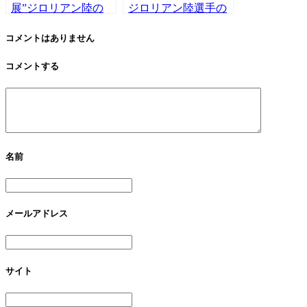
展”ジロリアン陸の
ジロリアン陸選手の
手品とかの個展”へ
撮影にフラッシュ赤
遊びに行ってきた。
羽ジムへ行ってき
コメントはありません
た。2021年8月10日
コメントする
VS 橋本祐二選手。
名前
メールアドレス
サイト