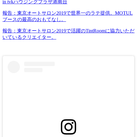
in tvkハウジングプラザ港南台
報告：東京オートサロン2019で世界一のラテ提供。MOTUL
ブースの最高のおもてなし。
報告：東京オートサロン2019で活躍のTintRoomに協力いただ
いているクリエイター。