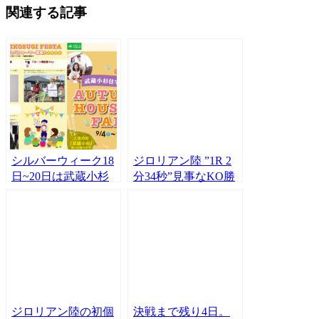
関連する記事
シルバーウィーク18
ジロリアン陸 ”1R 2
日~20日は武蔵小杉
分34秒”見事なKO勝
住宅展示場へGO!日
ち！！VS竹中関汰
替わりパフォーマー
メインイベンター2
イベントです！
連勝！！
ジロリアン陸の初個
決戦まで残り4日。