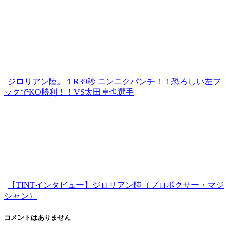
ジロリアン陸。１R39秒 ニンニクパンチ！！恐ろしい左フ
ックでKO勝利！！VS太田卓也選手
【TINTインタビュー】ジロリアン陸（プロボクサー・マジ
シャン）
コメントはありません