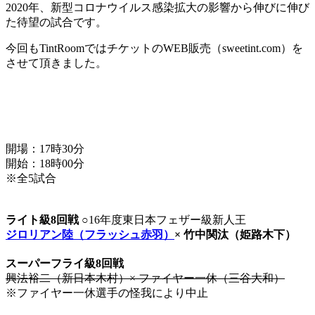
2020年、新型コロナウイルス感染拡大の影響から伸びに伸び
た待望の試合です。
今回もTintRoomではチケットのWEB販売（sweetint.com）を
させて頂きました。
開場：17時30分
開始：18時00分
※全5試合
ライト級8回戦
○16年度東日本フェザー級新人王
ジロリアン陸（フラッシュ赤羽）
× 竹中関汰（姫路木下）
スーパーフライ級8回戦
興法裕二（新日本木村）× ファイヤー一休（三谷大和）
※ファイヤー一休選手の怪我により中止