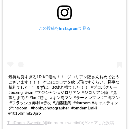
この投稿をInstagramで見る
気持ち良すぎる1R KO勝ち！！ ジロリアン陸さんおめでとう
ございます！！！ 本当にコロナを吹っ飛ばすくらい、見事な
勝利でした^ ^ まずは、お疲れ様でした！！ #プロボクサー
#boxing #win #マジシャン #ジロリアン #ジロリアン陸 #見
事なまでの #ko #勝ち #キン肉マン #ラーメンマン #二郎マン
#フラッシュ赤羽 #赤羽 #須藤建築 #tintroom #キャスティン
グtintroom #hobbyphotographer #omdem1mkii
#40150mmf28pro
TintRoom_Sweetint
(@tintroom_sweetint)がシェアした投稿 –
202