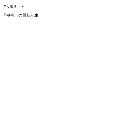
ア
ー
「報告」の最新記事
カ
イ
ブ