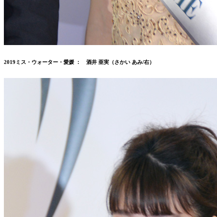
2019ミス・ウォーター・愛媛 ： 酒井 亜実（さかい あみ/右）