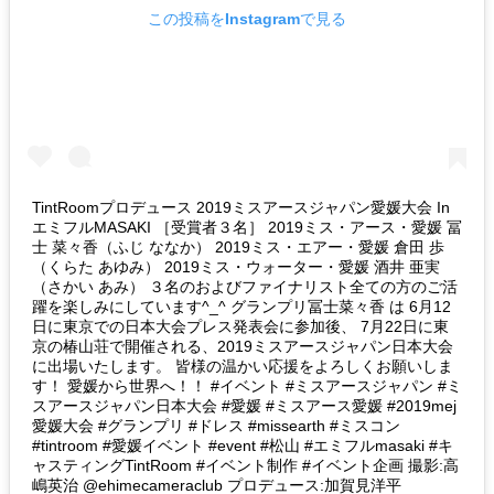
この投稿をInstagramで見る
TintRoomプロデュース 2019ミスアースジャパン愛媛大会 In
エミフルMASAKI ［受賞者３名］ 2019ミス・アース・愛媛 冨
士 菜々香（ふじ ななか） 2019ミス・エアー・愛媛 倉田 歩
（くらた あゆみ） 2019ミス・ウォーター・愛媛 酒井 亜実
（さかい あみ） ３名のおよびファイナリスト全ての方のご活
躍を楽しみにしています^_^ グランプリ冨士菜々香 は 6月12
日に東京での日本大会プレス発表会に参加後、 7月22日に東
京の椿山荘で開催される、2019ミスアースジャパン日本大会
に出場いたします。 皆様の温かい応援をよろしくお願いしま
す！ 愛媛から世界へ！！ #イベント #ミスアースジャパン #ミ
スアースジャパン日本大会 #愛媛 #ミスアース愛媛 #2019mej
愛媛大会 #グランプリ #ドレス #missearth #ミスコン
#tintroom #愛媛イベント #event #松山 #エミフルmasaki #キ
ャスティングTintRoom #イベント制作 #イベント企画 撮影:高
嶋英治 @ehimecameraclub プロデュース:加賀見洋平