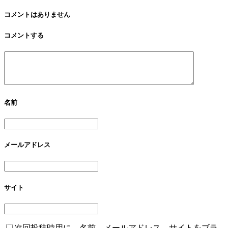
参加！！2022年1月
リュージョンマジッ
。
クショー”撮影と音
コメントはありません
響をさせていただき
コメントする
ました！
名前
メールアドレス
サイト
次回投稿時用に、名前、メールアドレス、サイトをブラ