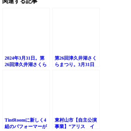
関連する記事
2024年3月31日。第
第26回津久井湖さく
26回津久井湖さくら
らまつり。3月31日
まつり2日目。変面
（日）は、SeiDとま
師SeiD、まりのん登
りのんがステージに
場で会場は大盛り上
登場♪
がり！！
TintRoomに新しく4
東村山市【自主公演
組のパフォーマーが
事業】”アリス イ