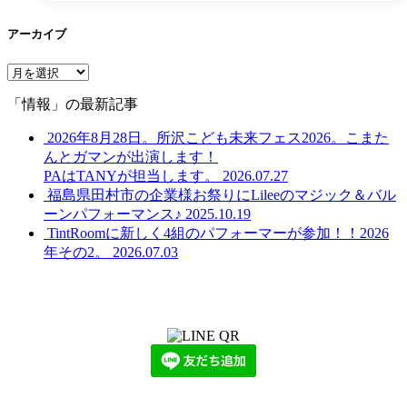
アーカイブ
ア
ー
「情報」の最新記事
カ
イ
2026年8月28日。所沢こども未来フェス2026。こまた
ブ
んとガマンが出演します！
PAはTANYが担当します。
2026.07.27
福島県田村市の企業様お祭りにLileeのマジック＆バル
ーンパフォーマンス♪
2025.10.19
TintRoomに新しく4組のパフォーマーが参加！！2026
年その2。
2026.07.03
LINEからでもお問い合わせ頂けます
下記QRコード又はボタンから追加