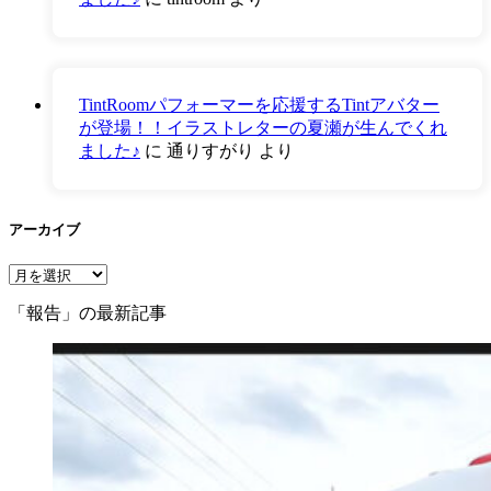
TintRoomパフォーマーを応援するTintアバター
が登場！！イラストレターの夏瀬が生んでくれ
ました♪
に
通りすがり
より
アーカイブ
ア
ー
「報告」の最新記事
カ
イ
ブ