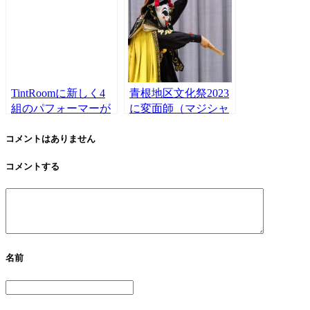
る！
♪
TintRoomに新しく4
青根地区文化祭2023
組のパフォーマーが
に変面師（マジシャ
参加！！2023年5月
ン）SeiDが降臨！！
。
驚きの声が体育館に
コメントはありません
こだましました♪
コメントする
名前