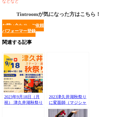
などなど
Tintroomが気になった方はこちら！
お問い合わせ・ご依頼
パフォーマー登録
関連する記事
2023年9月18日（月
2023津久井湖秋祭り
祝） 津久井湖秋祭り
に変面師（マジシャ
に変面師（マジシャ
ン）SeiDが降臨！！
ン）SeiDがやってく
会場は大盛り上がり