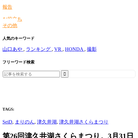
情報
報告
お役立ち
その他
人気のキーワード
山口あや
,
ランキング
,
VR
,
HONDA
,
撮影
フリーワード検索
Search
for:
TAGS:
SeiD
,
まりのん
,
津久井湖
,
津久井湖さくらまつり
第26回津久井湖さくらまつり。3月31日