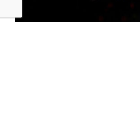
2026 MILANOJAPAN FASHION WEEK にてPA、照
明、舞監、進行を担当致しました。
2026.07.21
LINEからでもお問い合わせ頂けます
下記QRコード又はボタンから追加