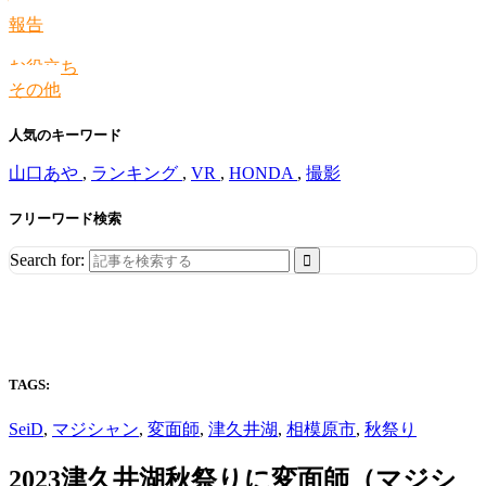
情報
報告
お役立ち
その他
人気のキーワード
山口あや
,
ランキング
,
VR
,
HONDA
,
撮影
フリーワード検索
Search for:
TAGS:
SeiD
,
マジシャン
,
変面師
,
津久井湖
,
相模原市
,
秋祭り
2023津久井湖秋祭りに変面師（マジシ