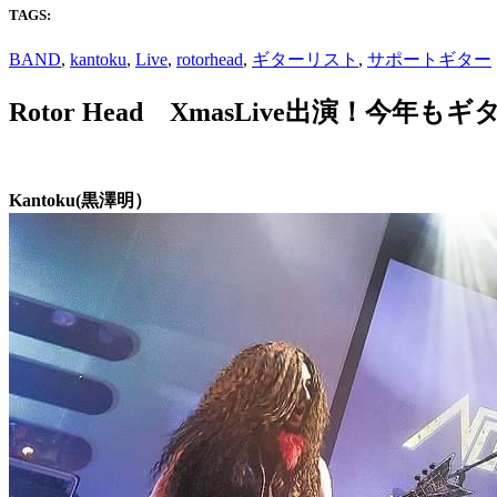
TAGS:
BAND
,
kantoku
,
Live
,
rotorhead
,
ギターリスト
,
サポートギター
Rotor Head XmasLive出演！今
Kantoku(黒澤明）