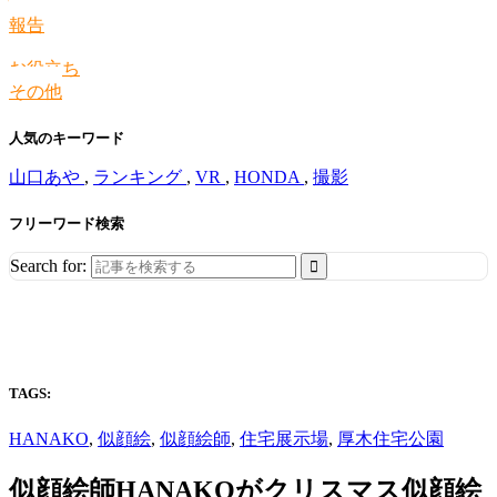
情報
報告
お役立ち
その他
人気のキーワード
山口あや
,
ランキング
,
VR
,
HONDA
,
撮影
フリーワード検索
Search for:
TAGS:
HANAKO
,
似顔絵
,
似顔絵師
,
住宅展示場
,
厚木住宅公園
似顔絵師HANAKOがクリスマス似顔絵