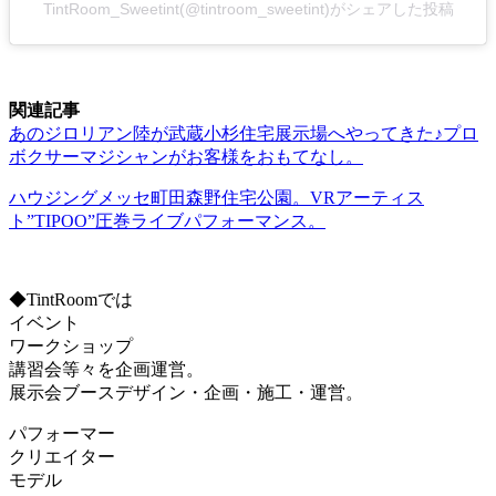
TintRoom_Sweetint(@tintroom_sweetint)がシェアした投稿
関連記事
あのジロリアン陸が武蔵小杉住宅展示場へやってきた♪プロ
ボクサーマジシャンがお客様をおもてなし。
ハウジングメッセ町田森野住宅公園。VRアーティス
ト”TIPOO”圧巻ライブパフォーマンス。
◆TintRoomでは
イベント
ワークショップ
講習会等々を企画運営。
展示会ブースデザイン・企画・施工・運営。
パフォーマー
クリエイター
モデル