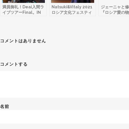
満員御礼！Deai入間ラ
Natsuki&Vitaly 2021
ジェーニャと修
イブツアーFinal。IN
ロシア文化フェスティ
『ロシア愛の物
レシピレシピ（Live＋
バル・スペシャルにて
イブ・トークシ
Youtube配信）開催。
堂々のLive。
覧させていただ
た。
コメントはありません
コメントする
名前