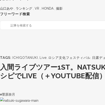
山口あや
,
ランキング
,
VR
,
HONDA
,
撮影
フリーワード検索
TAGS:
ICHIGOTANUKI
,
Live
,
ロシア文化フェスティバル
,
日露デ
入間ライブツアー1ST。NATSUKI
シピでLIVE（＋YOUTUBE配
■菅原奈月