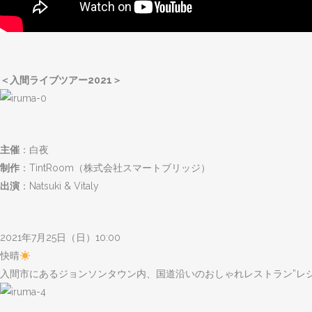
＜入間ライブツアー2021＞
主催
：白夜
制作
：TintRoom（株式会社スマートブリッジ）
出演
：Natsuki & Vitaly
2021年7月25日（日）10:00
快晴
入間市にあるジョンソンタウン内、国道沿いのおしゃれレストラン”レシ