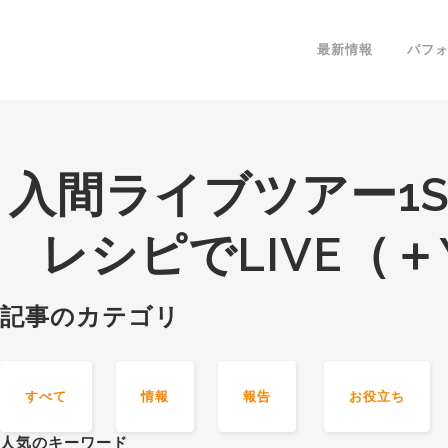
最新情報
パフ
入間ライブツアー1ST。
レシピでLIVE（
記事のカテゴリ
すべて
情報
報告
お役立ち
人気のキーワード