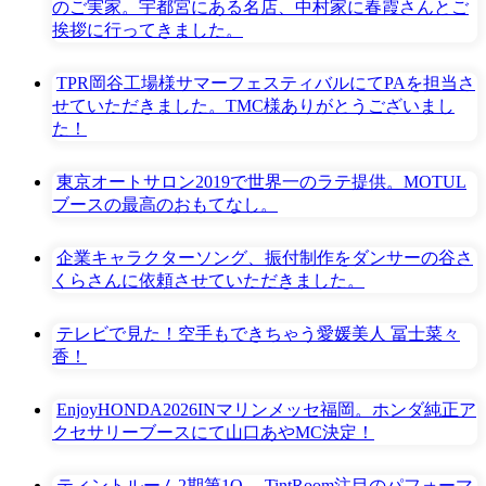
のご実家。宇都宮にある名店、中村家に春霞さんとご
挨拶に行ってきました。
TPR岡谷工場様サマーフェスティバルにてPAを担当さ
せていただきました。TMC様ありがとうございまし
た！
東京オートサロン2019で世界一のラテ提供。MOTUL
ブースの最高のおもてなし。
企業キャラクターソング、振付制作をダンサーの谷さ
くらさんに依頼させていただきました。
テレビで見た！空手もできちゃう愛媛美人 冨士菜々
香！
EnjoyHONDA2026INマリンメッセ福岡。ホンダ純正ア
クセサリーブースにて山口あやMC決定！
ティントルーム2期第1Q。 TintRoom注目のパフォーマ