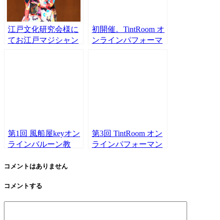
江戸文化研究会様に
初開催。TintRoom オ
てお江戸マジシャン
ンラインパフォーマ
有栖川萌が”手妻”講
ンス ”発表会 vol.1R”
演と実演をさせて頂
結果発表！！
きました。
第1回 風船屋keyオン
第3回 TintRoom オン
ラインバルーン教
ラインパフォーマン
室。生徒は大阪の小
ス ”発表会
学生姉妹♪
vol.1LDK” 結果発
コメントはありません
表！！
コメントする