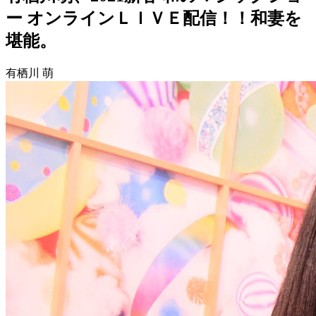
ー オンラインＬＩＶＥ配信！！和妻を
堪能。
有栖川 萌