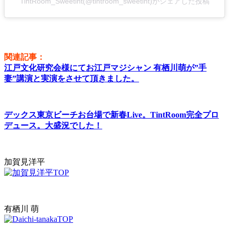
TintRoom_Sweetint(@tintroom_sweetint)がシェアした投稿
関連記事：
江戸文化研究会様にてお江戸マジシャン 有栖川萌が”手
妻”講演と実演をさせて頂きました。
デックス東京ビーチお台場で新春Live。TintRoom完全プロ
デュース。大盛況でした！
加賀見洋平
有栖川 萌