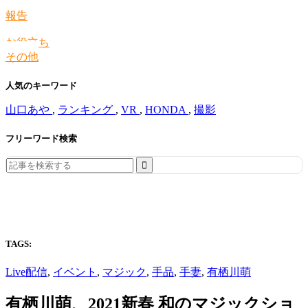
情報
報告
お役立ち
その他
人気のキーワード
山口あや
,
ランキング
,
VR
,
HONDA
,
撮影
フリーワード検索
Search
for:
TAGS:
Live配信
,
イベント
,
マジック
,
手品
,
手妻
,
有栖川萌
有栖川萌、2021新春 和のマジックショ