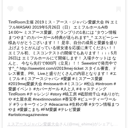
TintRoom主催 2019ミス・アース・ジャパン愛媛大会 IN エミ
フルMASAKI 2019年5月26日（日） エミフルホールA/B
14:00〜 ミスアース愛媛、グランプリの1名には “タウン情報
まつやま” のカバーガール特典が送られます^_^ エスピーシー
様ありがとうございます！！ 是非、自分の成長と愛媛を盛り
上げようとがんばっている彼女達を応援に来てください！！
エミフル初、ミスコンテストの開催でもあります！ ↓ ↓ ↓ 5月
26日は エミフルホールにて開催します！ 入場チケットは な
んと、 今なら先行で800円（立見）！！ Sweetintで発売中で
す^_^ http://sweetint.com/i/2019mej-ticket スタイル審査、ド
レス審査、PR、Liveと盛りだくさんの内容となります！ #エ
ミフル #ミスアースジャパン #愛媛 #ミスアース愛媛
#2019mej愛媛大会 #missearth #ミスコン #松山 #tintroom #
愛媛イベント #カバーガール #人と人 #キャスティング
TintRoom #チャレンジ #story #暁工房 #砥部焼千山 #ありがた
や #土屋水産 #nextinnovation #香宝亭 #ビューティーワール
ド #ラッキーウィンク #deacarna #生粋の華 #タウン情報まつ
やま #愛媛こまち #FM愛媛 #テレビ愛媛
#artisticmagazineview
ミスアースジャパン愛媛大会
さん(@mej_ehime)がシェアした投稿 –