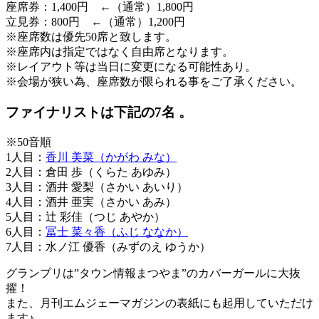
座席券：1,400円 ←（通常）1,800円
立見券：800円 ←（通常）1,200円
※座席数は優先50席と致します。
※座席内は指定ではなく自由席となります。
※レイアウト等は当日に変更になる可能性あり。
※会場が狭い為、座席数が限られる事をご了承ください。
ファイナリストは下記の7名
。
※50音順
1人目：
香川 美菜（かがわ みな）
2人目：倉田 歩（くらた あゆみ）
3人目：酒井 愛梨（さかい あいり）
4人目：酒井 亜実（さかい あみ）
5人目：辻 彩佳（つじ あやか）
6人目：
冨士 菜々香（ふじ ななか）
7人目：水ノ江 優香（みずのえ ゆうか）
グランプリは”タウン情報まつやま”のカバーガールに大抜
擢！
また、月刊エムジェーマガジンの表紙にも起用していただけ
ます♪