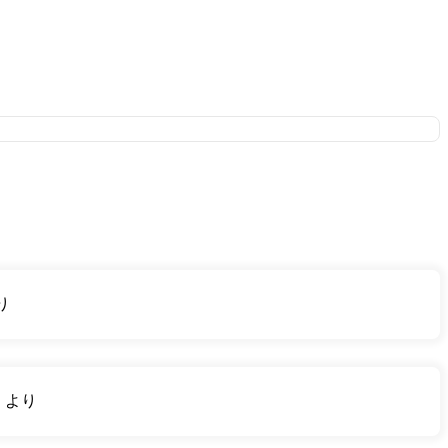
り
り
より