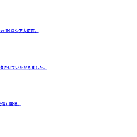
e IN ロシア大使館。
イブ出演させていただきました。
e配信）開催。