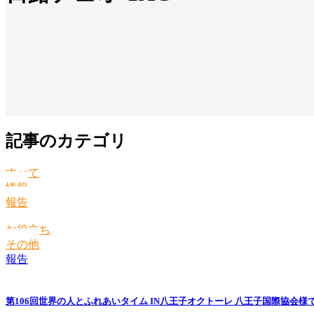
記事のカテゴリ
すべて
情報
報告
お役立ち
その他
報告
第106回世界の人とふれあいタイム IN八王子オクトーレ 八王子国際協会様