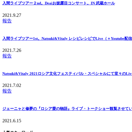
入間ライブツアー２nd。Deaiお披露目コンサート。IN 武蔵ホール
2021.9.27
報告
入間ライブツアー1st。Natsuki&Vitaly レシピレシピでLive（＋Youtub
2021.7.26
報告
Natsuki&Vitaly 2021ロシア文化フェスティバル・スペシャルにて堂々のLiv
2021.7.02
報告
ジェーニャと修夢の『ロシア愛の物語』ライブ・トークショー観覧させて
2021.6.15