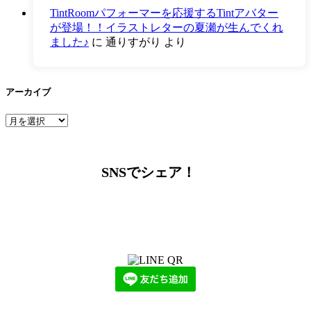
TintRoomパフォーマーを応援するTintアバター
が登場！！イラストレターの夏瀬が生んでくれ
ました♪
に
通りすがり
より
アーカイブ
ア
ー
カ
イ
SNSでシェア！
ブ
LINEからでもお問い合わせ頂けます
下記QRコード又はボタンから追加