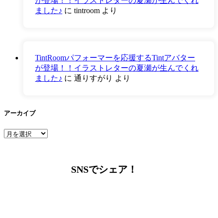
が登場！！イラストレターの夏瀬が生んでくれ
ました♪
に
tintroom
より
TintRoomパフォーマーを応援するTintアバター
が登場！！イラストレターの夏瀬が生んでくれ
ました♪
に
通りすがり
より
アーカイブ
ア
ー
カ
イ
SNSでシェア！
ブ
LINEからでもお問い合わせ頂けます
下記QRコード又はボタンから追加