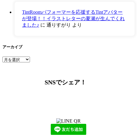
TintRoomパフォーマーを応援するTintアバター
が登場！！イラストレターの夏瀬が生んでくれ
ました♪
に
通りすがり
より
アーカイブ
ア
ー
カ
イ
SNSでシェア！
ブ
LINEからでもお問い合わせ頂けます
下記QRコード又はボタンから追加