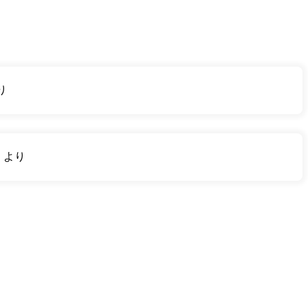
り
り
より