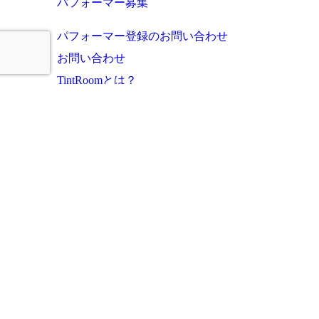
パフォーマー募集
パフォーマー登録のお問い合わせ
お問い合わせ
TintRoomとは？
お知らせ・これまでの実績
ご利用者様の声
よくあるご質問
運営会社
プライバシーポリシー
サイトマップ
このサイトに掲載の写真・文章等の無断転載・複写・複製行為を禁じます。
Copyright (c) tintroom all rights reserved.