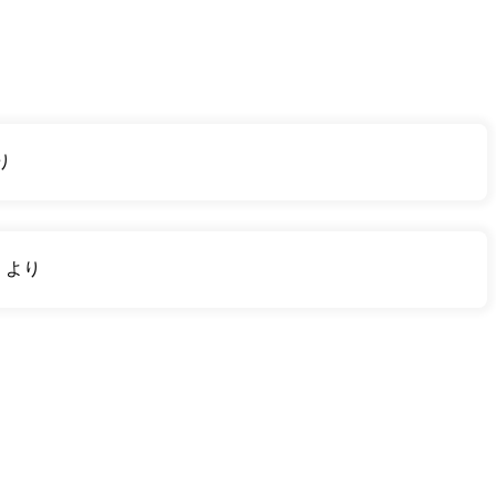
り
り
より