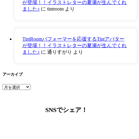
が登場！！イラストレターの夏瀬が生んでくれ
ました♪
に
tintroom
より
TintRoomパフォーマーを応援するTintアバター
が登場！！イラストレターの夏瀬が生んでくれ
ました♪
に
通りすがり
より
アーカイブ
ア
ー
カ
イ
SNSでシェア！
ブ
LINEからでもお問い合わせ頂けます
下記QRコード又はボタンから追加