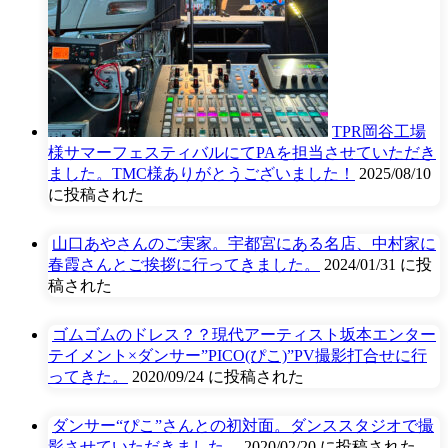
TPR岡谷工場
様サマーフェスティバルにてPAを担当させていただき
ました。TMC様ありがとうございました！
2025/08/10
に投稿された
山口あやさんのご実家。宇都宮にある名店、中村家に
春霞さんとご挨拶に行ってきました。
2024/01/31 に投
稿された
ゴムゴムのドレス？？現代アーティスト坂本エンター
テイメント×ダンサー”PICO(ぴこ)”PV撮影打合せに行
ってきた。
2020/09/24 に投稿された
ダンサー“ぴこ”さんとの初対面。ダンススタジオで撮
影させていただきました。
2020/02/20 に投稿された