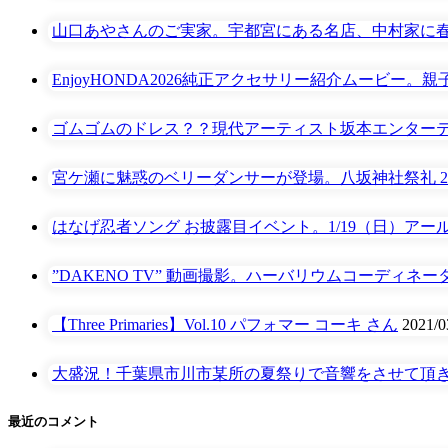
山口あやさんのご実家。宇都宮にある名店、中村家に
EnjoyHONDA2026純正アクセサリー紹介ムービー
ゴムゴムのドレス？？現代アーティスト坂本エンターテイメ
宮ケ瀬に魅惑のベリーダンサーが登場。八坂神社祭礼 2019
はなげ忍者ソング お披露目イベント。1/19（日）アール
”DAKENO TV” 動画撮影。ハーバリウムコーディ
【Three Primaries】Vol.10 パフォマー コーキ さん
2021
大盛況！千葉県市川市某所の夏祭りで音響をさせて頂
最近のコメント