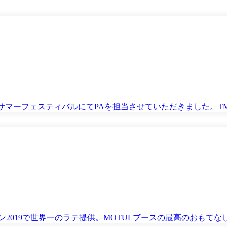
様サマーフェスティバルにてPAを担当させていただきました。T
ン2019で世界一のラテ提供。MOTULブースの最高のおもてな