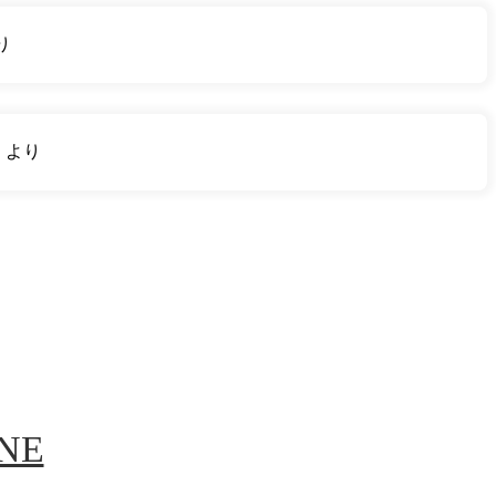
り
り
より
INE