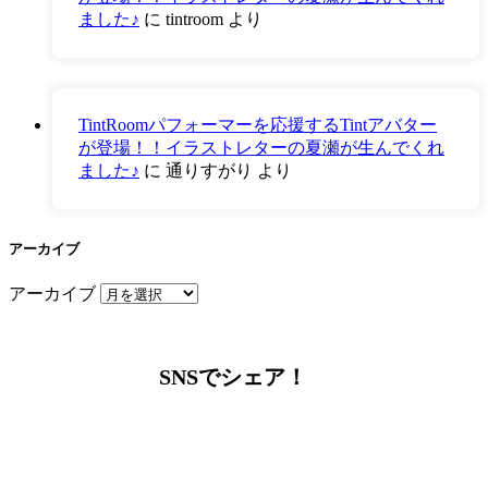
ました♪
に
tintroom
より
TintRoomパフォーマーを応援するTintアバター
が登場！！イラストレターの夏瀬が生んでくれ
ました♪
に
通りすがり
より
アーカイブ
アーカイブ
SNSでシェア！
LINEからでもお問い合わせ頂けます
下記QRコード又はボタンから追加