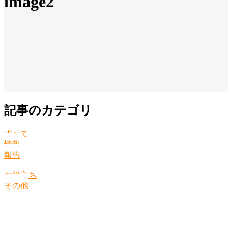
image2
記事のカテゴリ
すべて
情報
報告
お役立ち
その他