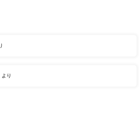
り
り
より