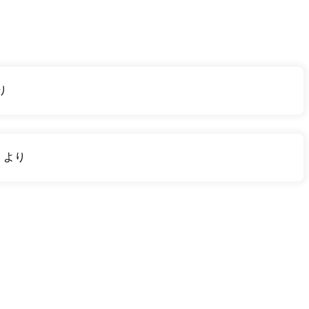
り
り
より