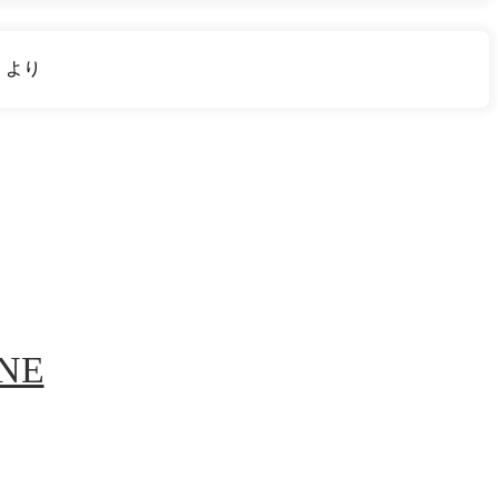
り
より
INE