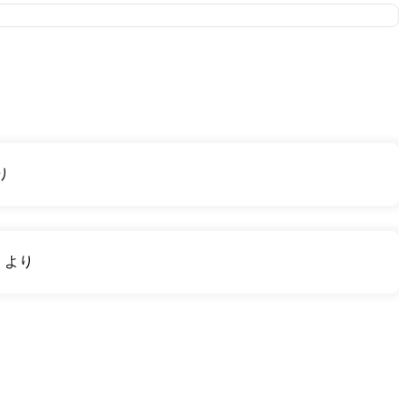
り
り
より