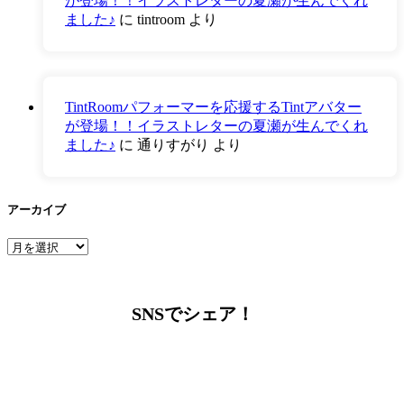
が登場！！イラストレターの夏瀬が生んでくれ
ました♪
に
tintroom
より
TintRoomパフォーマーを応援するTintアバター
が登場！！イラストレターの夏瀬が生んでくれ
ました♪
に
通りすがり
より
アーカイブ
ア
ー
カ
イ
SNSでシェア！
ブ
LINEからでもお問い合わせ頂けます
下記QRコード又はボタンから追加