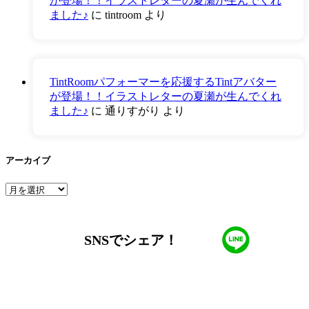
が登場！！イラストレターの夏瀬が生んでくれ
ました♪
に
tintroom
より
TintRoomパフォーマーを応援するTintアバター
が登場！！イラストレターの夏瀬が生んでくれ
ました♪
に
通りすがり
より
アーカイブ
ア
ー
カ
イ
SNSでシェア！
ブ
LINEからでもお問い合わせ頂けます