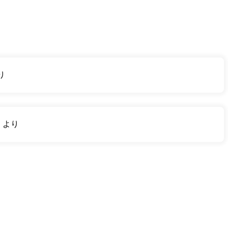
り
り
より