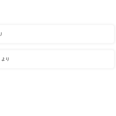
り
り
より