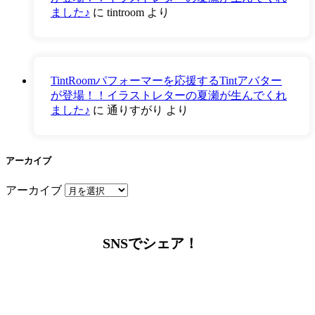
ました♪
に
tintroom
より
TintRoomパフォーマーを応援するTintアバター
が登場！！イラストレターの夏瀬が生んでくれ
ました♪
に
通りすがり
より
アーカイブ
アーカイブ
SNSでシェア！
LINEからでもお問い合わせ頂けます
下記QRコード又はボタンから追加