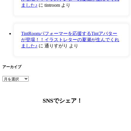
ました♪
に
tintroom
より
TintRoomパフォーマーを応援するTintアバター
が登場！！イラストレターの夏瀬が生んでくれ
ました♪
に
通りすがり
より
アーカイブ
ア
ー
カ
イ
SNSでシェア！
ブ
LINEからでもお問い合わせ頂けます
下記QRコード又はボタンから追加