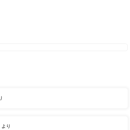
り
り
より