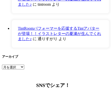
ました♪
に
tintroom
より
TintRoomパフォーマーを応援するTintアバター
が登場！！イラストレターの夏瀬が生んでくれ
ました♪
に
通りすがり
より
アーカイブ
ア
ー
カ
イ
SNSでシェア！
ブ
LINEからでもお問い合わせ頂けます
下記QRコード又はボタンから追加