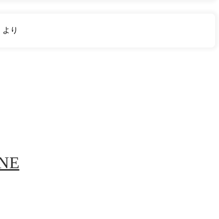
り
より
INE