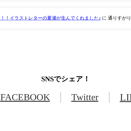
が登場！！イラストレターの夏瀬が生んでくれました♪
に
通りすが
SNS
でシェア！
FACEBOOK
Twitter
L
LINEからでもお問い合わせ頂けます
下記QRコード又はボタンから追加