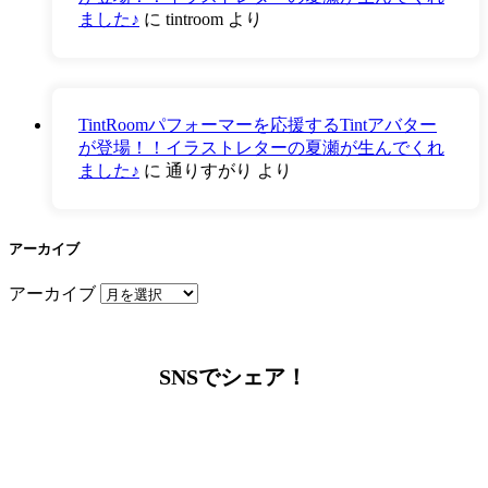
ました♪
に
tintroom
より
TintRoomパフォーマーを応援するTintアバター
が登場！！イラストレターの夏瀬が生んでくれ
ました♪
に
通りすがり
より
アーカイブ
アーカイブ
SNSでシェア！
LINEからでもお問い合わせ頂けます
下記QRコード又はボタンから追加