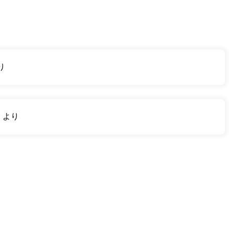
り
り
より