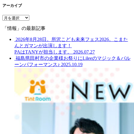
アーカイブ
ア
ー
「情報」の最新記事
カ
イ
2026年8月28日。所沢こども未来フェス2026。こまた
ブ
んとガマンが出演します！
PAはTANYが担当します。
2026.07.27
福島県田村市の企業様お祭りにLileeのマジック＆バル
ーンパフォーマンス♪
2025.10.19