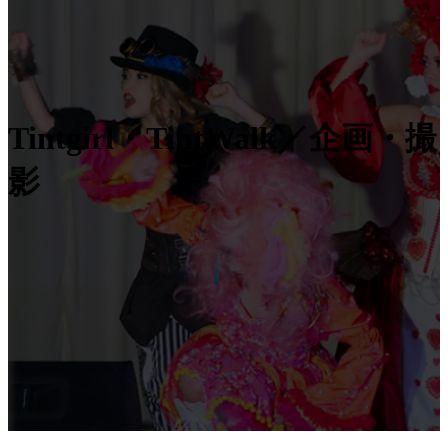
Tintgirl・TintWalk／企画・撮
影