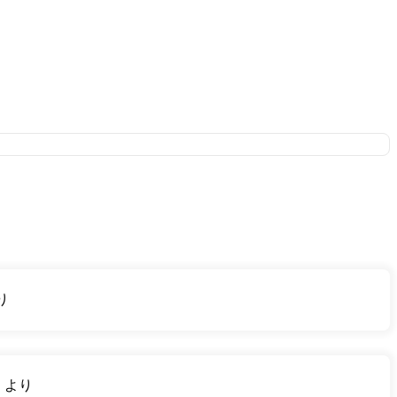
り
り
より