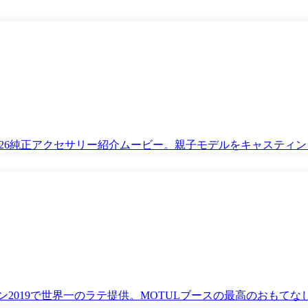
DA2026純正アクセサリー紹介ムービー。親子モデルをキャスティ
ン2019で世界一のラテ提供。MOTULブースの最高のおもてな