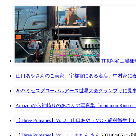
TPR岡谷工場
山口あやさんのご実家。宇都宮にある名店、中村家に
2023ミセスグローバルアース世界大会グランプリに
Amazonから神崎りのあさんの写真集「mou mou Rin
【Three Primaries】Vol.2 山口あや（MC・歯科衛
【Three Primaries】Vol.11 こまたん さん
2021/04/05 