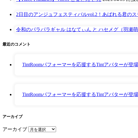
2日目のアンジュフェスティバルvol.2！あばれる君の
令和のパラパラギャル はなてぃん と ハセメグ（羽瀬萌）がN
最近のコメント
TintRoomパフォーマーを応援するTintアバター
TintRoomパフォーマーを応援するTintアバター
アーカイブ
アーカイブ