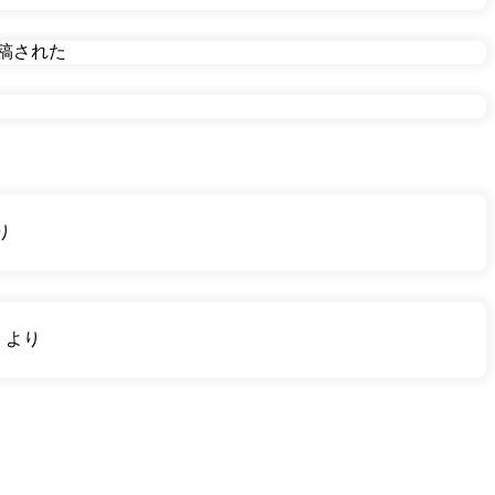
に投稿された
り
り
より