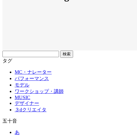
フ
リ
タグ
ー
MC・ナレーター
ワ
パフォーマンス
ー
モデル
ド
ワークショップ・講師
MUSIC
デザイナー
３dクリエイタ
五十音
あ