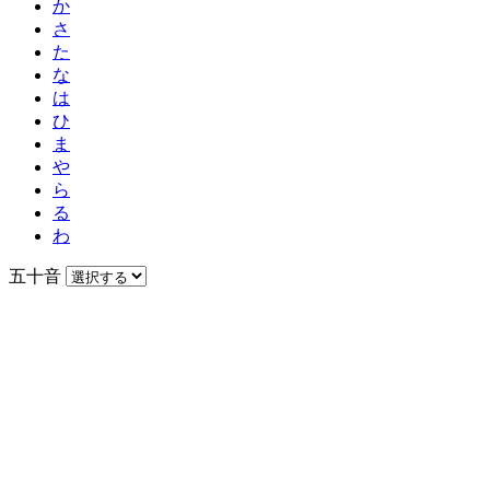
か
さ
た
な
は
ひ
ま
や
ら
る
わ
五十音