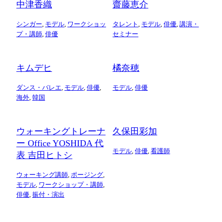
中津香織
齋藤恵介
シンガー
,
モデル
,
ワークショッ
タレント
,
モデル
,
俳優
,
講演・
プ・講師
,
俳優
セミナー
キムデヒ
橘奈穂
ダンス・バレエ
,
モデル
,
俳優
,
モデル
,
俳優
海外
,
韓国
ウォーキングトレーナ
久保田彩加
ー Office YOSHIDA 代
モデル
,
俳優
,
看護師
表 吉田ヒトシ
ウォーキング講師
,
ポージング
,
モデル
,
ワークショップ・講師
,
俳優
,
振付・演出