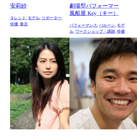
安莉紗
劇場型パフォーマー
風船屋 Key（キー）
タレント
,
モデル
,
リポーター
,
俳優
,
東京
パフォーマンス
,
バルーン
,
モデ
ル
,
ワークショップ・講師
,
俳優