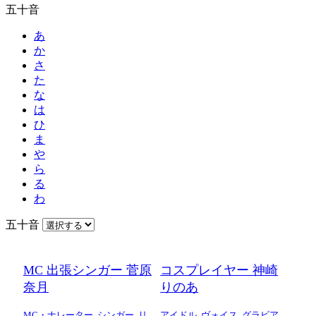
五十音
あ
か
さ
た
な
は
ひ
ま
や
ら
る
わ
五十音
MC 出張シンガー 菅原
コスプレイヤー 神崎
奈月
りのあ
MC・ナレーター
,
シンガー
,
リ
アイドル
,
ヴォイス
,
グラビア
,