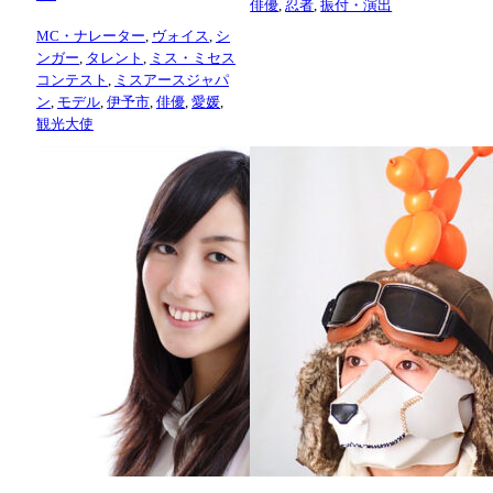
俳優
,
忍者
,
振付・演出
MC・ナレーター
,
ヴォイス
,
シ
ンガー
,
タレント
,
ミス・ミセス
コンテスト
,
ミスアースジャパ
ン
,
モデル
,
伊予市
,
俳優
,
愛媛
,
観光大使