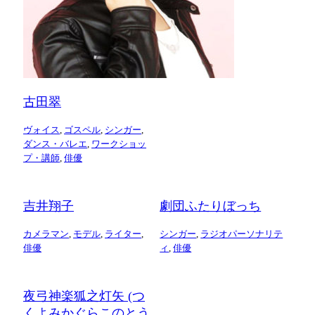
古田翠
ヴォイス
,
ゴスペル
,
シンガー
,
ダンス・バレエ
,
ワークショッ
プ・講師
,
俳優
吉井翔子
劇団ふたりぼっち
カメラマン
,
モデル
,
ライター
,
シンガー
,
ラジオパーソナリテ
俳優
ィ
,
俳優
夜弓神楽狐之灯矢 (つ
くよみかぐらこのとう