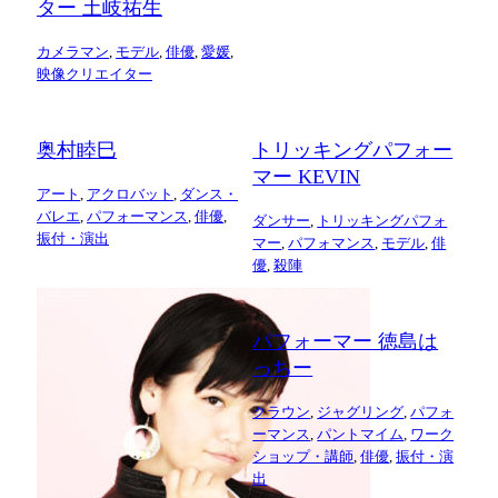
ター 土岐祐生
カメラマン
,
モデル
,
俳優
,
愛媛
,
映像クリエイター
奥村睦巳
トリッキングパフォー
マー KEVIN
アート
,
アクロバット
,
ダンス・
バレエ
,
パフォーマンス
,
俳優
,
ダンサー
,
トリッキングパフォ
振付・演出
マー
,
パフォマンス
,
モデル
,
俳
優
,
殺陣
パフォーマー 徳島は
っちー
クラウン
,
ジャグリング
,
パフォ
ーマンス
,
パントマイム
,
ワーク
ショップ・講師
,
俳優
,
振付・演
出