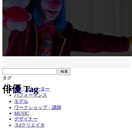
フ
リ
タグ
ー
俳優 Tag
MC・ナレーター
ワ
パフォーマンス
ー
モデル
ド
ワークショップ・講師
MUSIC
デザイナー
３dクリエイタ