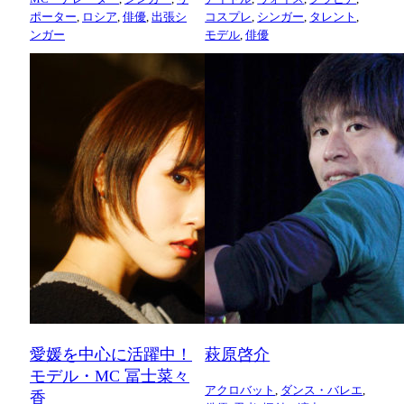
ポーター
,
ロシア
,
俳優
,
出張シ
コスプレ
,
シンガー
,
タレント
,
ンガー
モデル
,
俳優
愛媛を中心に活躍中！
萩原啓介
モデル・MC 冨士菜々
アクロバット
,
ダンス・バレエ
,
香