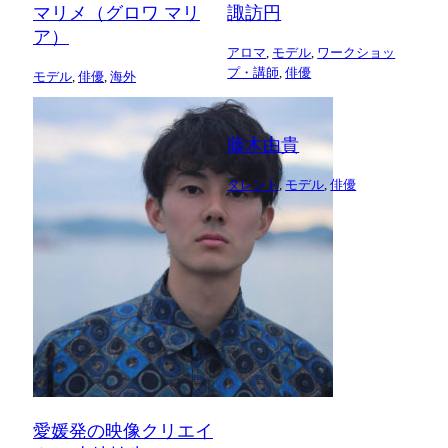
マリメ（グロワ マリ
諏訪円
ア）
アロマ
,
モデル
,
ワークショッ
プ・講師
,
俳優
モデル
,
俳優
,
海外
藤木由貴
タレント
,
モデル
,
俳優
愛媛発の映像クリエイ