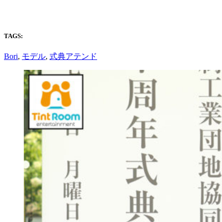
TAGS:
Bori
,
モデル
,
式典アテンド