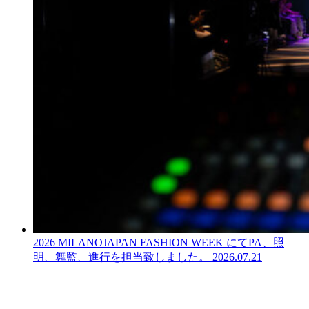
2026 MILANOJAPAN FASHION WEEK にてPA、照
明、舞監、進行を担当致しました。
2026.07.21
LINEからでもお問い合わせ頂けます
下記QRコード又はボタンから追加